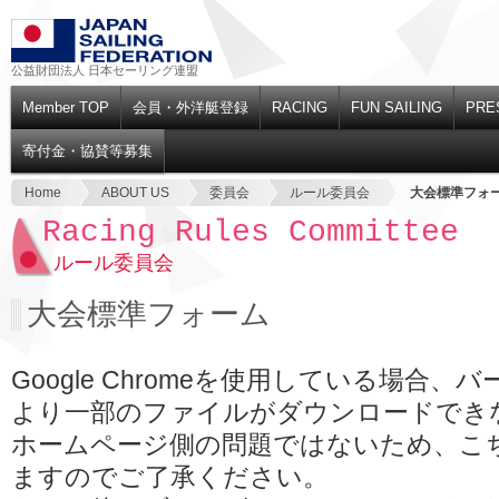
公益財団法人 日本セーリング連盟
Member TOP
会員・外洋艇登録
RACING
FUN SAILING
PRE
寄付金・協賛等募集
Home
ABOUT US
委員会
ルール委員会
大会標準フォ
Racing Rules Committee
ルール委員会
大会標準フォーム
Google Chromeを使用している場合
より一部のファイルがダウンロードでき
ホームページ側の問題ではないため、こ
ますのでご了承ください。