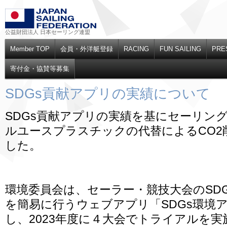
公益財団法人 日本セーリング連盟
Member TOP
会員・外洋艇登録
RACING
FUN SAILING
PRE
寄付金・協賛等募集
SDGs貢献アプリの実績について
SDGs貢献アプリの実績を基にセーリン
ルユースプラスチックの代替によるCO2
した。
環境委員会は、セーラー・競技大会のSD
を簡易に行うウェブアプリ「SDGs環境
し、2023年度に４大会でトライアルを