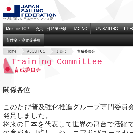
公益財団法人 日本セーリング連盟
Member TOP
会員・外洋艇登録
RACING
FUN SAILING
PRE
寄付金・協賛等募集
Home
ABOUT US
委員会
育成委員会
Training Committee
育成委員会
関係各位
このたび普及強化推進グループ専門委員
発足しました。
将来の日本を代表して世界の舞台で活躍
の育成を目指し、ジュニア及びユースセ