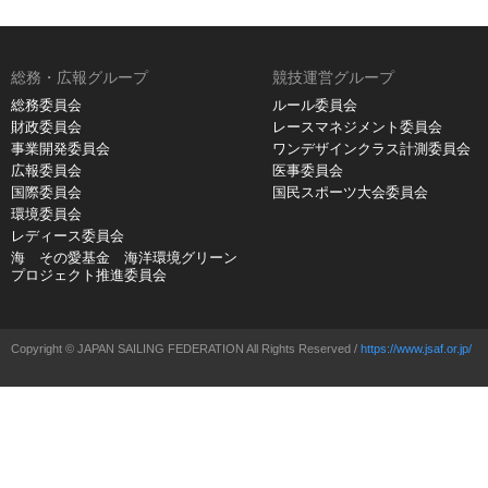
総務・広報グループ
競技運営グループ
総務委員会
ルール委員会
財政委員会
レースマネジメント委員会
事業開発委員会
ワンデザインクラス計測委員会
広報委員会
医事委員会
国際委員会
国民スポーツ大会委員会
環境委員会
レディース委員会
海 その愛基金 海洋環境グリーン
プロジェクト推進委員会
Copyright © JAPAN SAILING FEDERATION All Rights Reserved /
https://www.jsaf.or.jp/