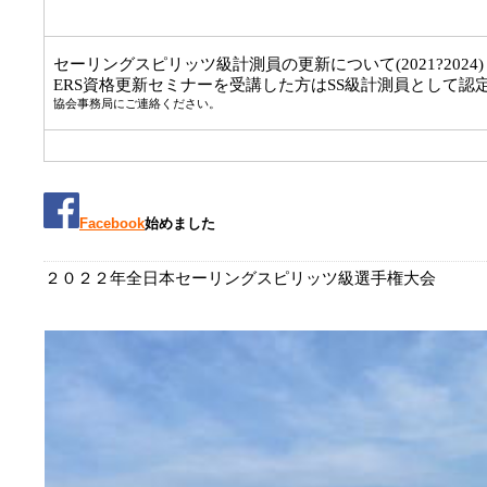
セーリングスピリッツ
級計測員の更新について(
2021
?
2024
)
ERS
資格更新セミナーを受講した方は
SS
級計測員として認
協会事務局にご連絡ください。
Facebook
始めました
２０２２年
全日本セーリングスピリッツ級選手権大会