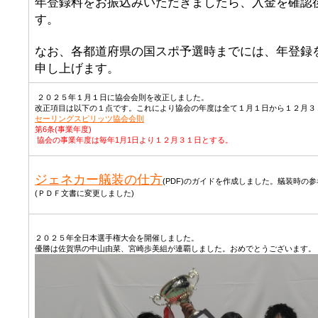
年登録料をお振込みいただきましたら、入金を確認
す。
なお、各都道府県の国スポ予選時までには、年登録
申し上げます。
２０２５年１月１日に協会会則を改正しました。
改正項目は以下の１点です。これにより協会の年度は全て１月１日から１２月３
セーリングスピリッツ協会会則
第6条(事業年度)
協会の事業年度は毎年
1
月
1
日より１２月３１日とする。
ジェネカー艤装の仕方
(PDF)のガイドを作成しました。艤装時の
(ＰＤＦ文書に変更しました)
２０２５年全日本選手権大会を開催しました。
優勝は佐賀県の中山由菜、宮崎歩美組が連覇しました。おめでとうございます。