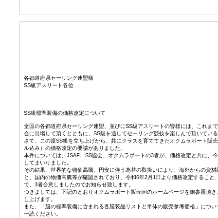
2024年2
各都道府県セーリング連盟様
SS級アスリート各位
SS協会 会長 中
JSAF 会長 
SS級標準装備の価格改定について
全国の各都道府県セーリング連盟、並びにSS級アスリートの皆様には、これま
会に出場して頂くとともに、SS級を通してセーリング競技を楽しんで頂いてい
さて、この度SS級を立ち上げから、共にクラスを育ててきたオクムラボート販売
ル込み）の価格改定の要請がありました。
本件については、JSAF、SS協会、オクムラボートの3者が、価格改定と共に、
してまいりました。
その結果、世界的な物価高騰、円安に伴う為替の取扱いにより、海外からの資材
と、国内の物価高騰等が確認されており、令和6年2月1日より価格改定すること
て、3者合意しましたのでお知らせ致します。
つきましては、下記のとおりオクムラボート販売㈱のホームページを御参照頂き
し上げます。
また、「艇の標準装備に含まれる各艤装品リストと単体の販売参考価格」につい
一読ください。