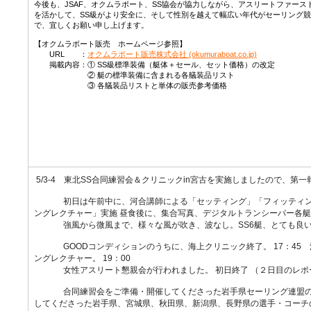
今後も、JSAF、オクムラボート、SS協会が協力しながら、アスリートファー
を活かして、SS級がより安全に、そして性別を越えて幅広い年代がセーリング
で、宜しくお願い申し上げます。
【オクムラボート販売 ホームページ参照】
URL ：
オクムラボート販売株式会社 (okumuraboat.co.jp)
掲載内容：① SS級標準装備（艇体＋セール、セット価格）の改定
② 艇の標準装備に含まれる各艤装品リスト
③ 各艤装品リストと単体の販売参考価格
以
5/3-4　東北SS合同練習会＆クリニックin宮古を実施しましたので、第
              初日は午前中に、河合講師による「セッティング」「フィッティング」「新西宮合同練習画像によるセーリ
ングレクチャー」実施 昼食後に、集合写真、デジタルトランシーバー各艇
              強風から微風まで、様々な風が吹き、波なし。SS6艇、
              GOODコンディションのうちに、海上クリニック終了。 17：45　河合講師から乗艇ビデオによる」セーリ
ングレクチャー。 19：00 

              女性アスリート懇親会が行われました。 初日終了 （２
              合同練習会をご準備・開催してくださった岩手県セーリング連盟の皆様、ありがとうございました。 参加
してくださった岩手県、宮城県、秋田県、新潟県、長野県の選手・コーチ