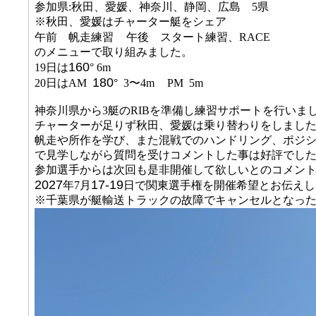
参加県:秋田、愛媛、神奈川、静岡、広島 5県
※秋田、愛媛はチャーター艇をシェア
午前 帆走練習
午後 スタート練習、RACE
のメニューで取り組みました。
160
19日は
° 6m
180
20日はAM
° 3〜4m
PM 5m
神奈川県から3艇のRIBを準備し練習サポートを行いま
チャーターが足りず秋田、愛媛は乗り替わりをしまし
帆走や所作を学び、また混戦でのハンドリング、ポジシ
で見学しながら質問を受けコメントした事は好評でし
参加選手からは次回も是非開催して欲しいとのコメン
2027
17-19
年7月
日で関東選手権を開催希望とお伝えし
※千葉県が艇輸送トラックの故障でキャンセルとなっ