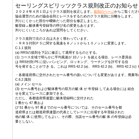
セーリングスピリッツクラス規則改正のお知らせ
２０２４年４月１日よりクラス規則を改正します。
規則のページ
からご覧くださ
協会運営のための協会会則とレースをするためのクラス規則に分離をします。
判りにくかった部分や曖昧だった部分を修正しました。
艇登録→艇体番号登録等の呼び名の変更もあります。
判りにくいところがあれば質問をしてください。
クラス規則で次の２点は大きく替わっています。
・ＲＲＳ付則Ｐ５に関する風速を８ノットから１０ノットに変更します。
C.1.1 規則
(a) RRSの規則を下記に修正して適用するものとする。
(1) コース全域で明らかに平均風速が 10ノット を超える場合、レース委員会
は RRS付則 P5 に従いパンピング、ロッキング、ウーチングを許可する信
号を発することができ る。これは RRS 42.2 (a)、 RRS 42.2 (b)、 RRS 42.2 
・各都道府県に交付されたセール番号の扱いについても変更があります。廃棄等
C.6.2 識別
(a) メイン セール
(3) セール番号および艇体番号の双方の艇 体 が 年登録 してある場合には 組合
せを変えてレースに参加できる。
ただし、各都道府県連盟に艇体登録時に交付された
1 番から 47 番およ
び 51 番から 97 番までのセール番号については、そのセール番号を都
道府県または都道府県連盟の代表としてレースに出場する年登録された
他の艇 体 に使用してもよい。その際、当該セール番号の艇 体 の年登録は必
要としない。