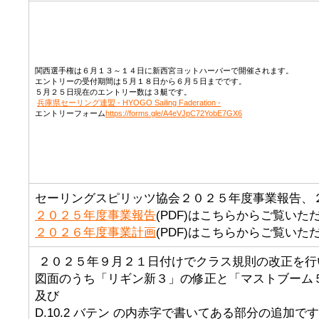
関西選手権は６月１３～１４日に新西宮ヨットハーバーで開催されます。
エントリーの受付期間は５月１８日から６月５日までです。
５月２５日現在のエントリー数は３艇です。
兵庫県セーリング連盟 - HYOGO Sailing Faderation -
エントリーフォーム
https://forms.gle/A4eVJpC72YobE7GX6
セーリングスピリッツ協会２０２５年度事業報告、
２０２５年度事業報告
(PDF)はこちらからご覧いた
２０２６年度事業計画
(PDF)はこちらからご覧いた
２０２５年９月２１日付けでクラス規則の改正を行
図面のうち「リギン新３」の修正と「マストブーム
及び
D.10.2 バテン の内赤字で書いてある部分の追加で