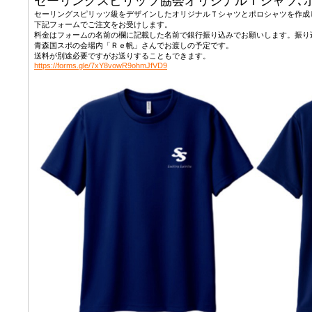
セーリングスピリッツ協会オリジナルＴシャツ､
セーリングスピリッツ級をデザインしたオリジナルＴシャツとポロシャツを作成
下記フォームでご注文をお受けします。
料金はフォームの名前の欄に記載した名前で銀行振り込みでお願いします。振り
青森国スポの会場内「Ｒｅ帆」さんでお渡しの予定です。
送料が別途必要ですがお送りすることもできます。
https://forms.gle/7xY8vowR9ohmJfVD9