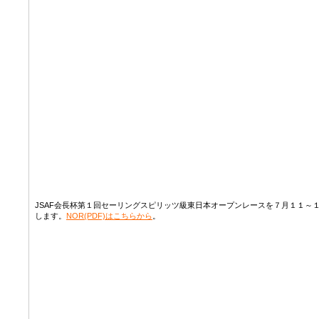
JSAF会長杯第１回セーリングスピリッツ級東日本オープンレースを７月１１～
します。
NOR(PDF)はこちらから
。