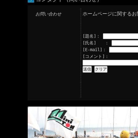
ホームページに関するお
お問い合わせ
[題名]：
[氏名] ：
[E-mail]：
[コメント]：