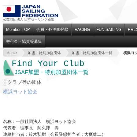
公益財団法人 日本セーリング連盟
Member TOP
会員・外洋艇登録
RACING
FUN SAILING
PRE
寄付金・協賛等募集
Home
加盟・特別加盟団体
加盟・特別加盟団体一覧
横浜ヨ
Find Your Club
JSAF加盟・特別加盟団体一覧
クラブ等の団体
横浜ヨット協会
名称：一般社団法人 横浜ヨット協会
代表者：理事長 阿久津 壽
連絡担当者：鈴木弘樹（会員登録担当者：大庭雄二）